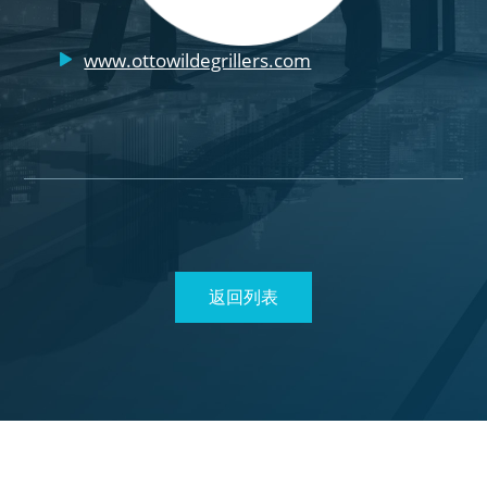
www.ottowildegrillers.com
返回列表